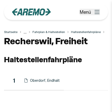
Zum Hauptinhalt springen
Menü
Menü öffnen
...
Startseite
Fahrplan & Haltestellen
Haltestellenfahrpläne
Haltestelle
Recherswil, Freiheit
Haltestellenfahrpläne
Linie
Richtung
Linie
1
Oberdorf, Endhalt
Haltestellen-PDF herunterladen für
(Öffnet in einen neuen Tab oder Fenster)