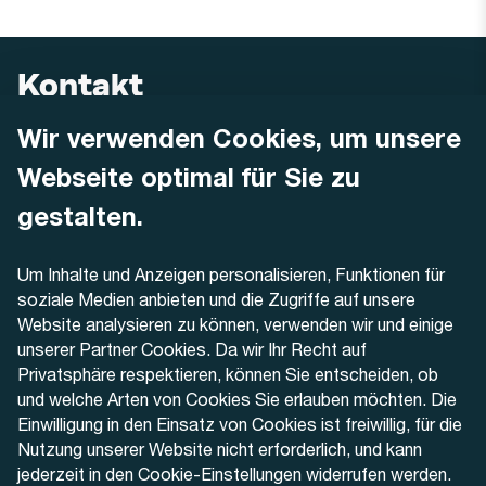
Kontakt
Wir verwenden Cookies, um unsere
AREMO
Busbetrieb Solothurn Grenchen und Umgebung AG
Webseite optimal für Sie zu
Dornacherstrasse 48
4500 Solothurn
gestalten.
Telefon
Um Inhalte und Anzeigen personalisieren, Funktionen für
+41 32 622 37 22
soziale Medien anbieten und die Zugriffe auf unsere
Website analysieren zu können, verwenden wir und einige
Kontaktformular
unserer Partner Cookies. Da wir Ihr Recht auf
Privatsphäre respektieren, können Sie entscheiden, ob
und welche Arten von Cookies Sie erlauben möchten. Die
Einwilligung in den Einsatz von Cookies ist freiwillig, für die
Nutzung unserer Website nicht erforderlich, und kann
Aktuell
jederzeit in den Cookie-Einstellungen widerrufen werden.