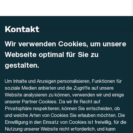
Kontakt
Wir verwenden Cookies, um unsere
AREMO
Busbetrieb Solothurn Grenchen und Umgebung AG
Webseite optimal für Sie zu
Dornacherstrasse 48
4500 Solothurn
gestalten.
Telefon
Um Inhalte und Anzeigen personalisieren, Funktionen für
+41 32 622 37 22
soziale Medien anbieten und die Zugriffe auf unsere
Website analysieren zu können, verwenden wir und einige
Kontaktformular
unserer Partner Cookies. Da wir Ihr Recht auf
Privatsphäre respektieren, können Sie entscheiden, ob
und welche Arten von Cookies Sie erlauben möchten. Die
Einwilligung in den Einsatz von Cookies ist freiwillig, für die
Nutzung unserer Website nicht erforderlich, und kann