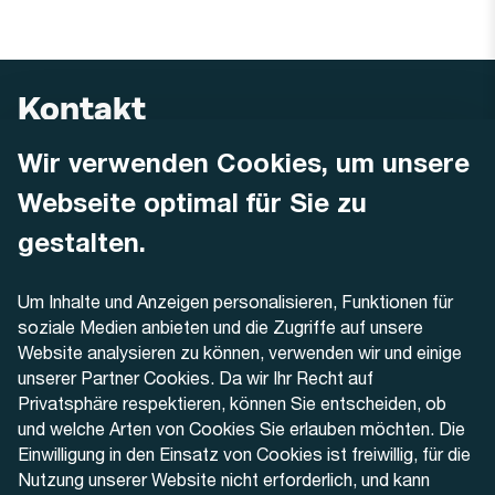
Kontakt
Wir verwenden Cookies, um unsere
AREMO
Busbetrieb Solothurn Grenchen und Umgebung AG
Webseite optimal für Sie zu
Dornacherstrasse 48
4500 Solothurn
gestalten.
Telefon
Um Inhalte und Anzeigen personalisieren, Funktionen für
+41 32 622 37 22
soziale Medien anbieten und die Zugriffe auf unsere
Website analysieren zu können, verwenden wir und einige
Kontaktformular
unserer Partner Cookies. Da wir Ihr Recht auf
Privatsphäre respektieren, können Sie entscheiden, ob
und welche Arten von Cookies Sie erlauben möchten. Die
Einwilligung in den Einsatz von Cookies ist freiwillig, für die
Nutzung unserer Website nicht erforderlich, und kann