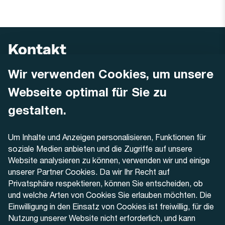
Kontakt
Wir verwenden Cookies, um unsere
AREMO
Busbetrieb Solothurn Grenchen und Umgebung AG
Webseite optimal für Sie zu
Dornacherstrasse 48
4500 Solothurn
gestalten.
Telefon
Um Inhalte und Anzeigen personalisieren, Funktionen für
+41 32 622 37 22
soziale Medien anbieten und die Zugriffe auf unsere
Website analysieren zu können, verwenden wir und einige
Kontaktformular
unserer Partner Cookies. Da wir Ihr Recht auf
Privatsphäre respektieren, können Sie entscheiden, ob
und welche Arten von Cookies Sie erlauben möchten. Die
Einwilligung in den Einsatz von Cookies ist freiwillig, für die
Nutzung unserer Website nicht erforderlich, und kann