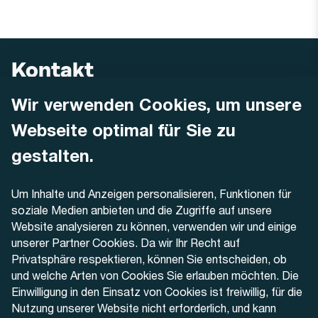
Kontakt
Wir verwenden Cookies, um unsere
AREMO
Busbetrieb Solothurn Grenchen und Umgebung AG
Webseite optimal für Sie zu
Dornacherstrasse 48
4500 Solothurn
gestalten.
Telefon
Um Inhalte und Anzeigen personalisieren, Funktionen für
+41 32 622 37 22
soziale Medien anbieten und die Zugriffe auf unsere
Website analysieren zu können, verwenden wir und einige
Kontaktformular
unserer Partner Cookies. Da wir Ihr Recht auf
Privatsphäre respektieren, können Sie entscheiden, ob
und welche Arten von Cookies Sie erlauben möchten. Die
Einwilligung in den Einsatz von Cookies ist freiwillig, für die
Nutzung unserer Website nicht erforderlich, und kann