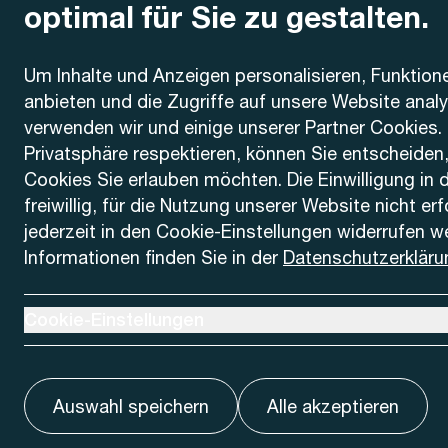
optimal für Sie zu gestalten.
Kontakt
Um Inhalte und Anzeigen personalisieren, Funktion
anbieten und die Zugriffe auf unsere Website anal
AREMO
Busbetrieb Solothurn Grenchen und Umgebung AG
verwenden wir und einige unserer Partner Cookies. 
Dornacherstrasse 48
Privatsphäre respektieren, können Sie entscheiden
4500 Solothurn
Cookies Sie erlauben möchten. Die Einwilligung in 
freiwillig, für die Nutzung unserer Website nicht er
Telefon
jederzeit in den Cookie-Einstellungen widerrufen w
+41 32 622 37 22
Informationen finden Sie in der
Datenschutzerkläru
Kontaktformular
Ausklappen um Cookie-Einstellungen anzuzeigen
Cookie-Einstellungen
Auswahl speichern
Alle akzeptieren