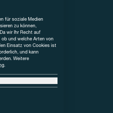
en für soziale Medien
ysieren zu können,
Da wir Ihr Recht auf
, ob und welche Arten von
den Einsatz von Cookies ist
forderlich, und kann
erden. Weitere
ng
.
+