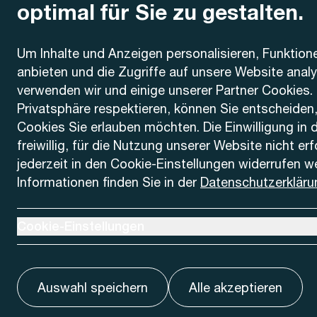
optimal für Sie zu gestalten.
Kontakt
Um Inhalte und Anzeigen personalisieren, Funktion
anbieten und die Zugriffe auf unsere Website anal
AREMO
Busbetrieb Solothurn Grenchen und Umgebung AG
verwenden wir und einige unserer Partner Cookies. 
Dornacherstrasse 48
Privatsphäre respektieren, können Sie entscheiden
4500 Solothurn
Cookies Sie erlauben möchten. Die Einwilligung in 
freiwillig, für die Nutzung unserer Website nicht er
Telefon
jederzeit in den Cookie-Einstellungen widerrufen w
+41 32 622 37 22
Informationen finden Sie in der
Datenschutzerkläru
Kontaktformular
Ausklappen um Cookie-Einstellungen anzuzeigen
Cookie-Einstellungen
Auswahl speichern
Alle akzeptieren