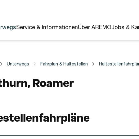
erwegs
Service & Informationen
Über AREMO
Jobs & Kar
Unterwegs
Fahrplan & Haltestellen
Haltestellenfahrplä
estelle
thurn, Roamer
estellenfahrpläne