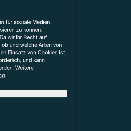
en für soziale Medien
ysieren zu können,
Da wir Ihr Recht auf
, ob und welche Arten von
den Einsatz von Cookies ist
forderlich, und kann
erden. Weitere
ng
.
+