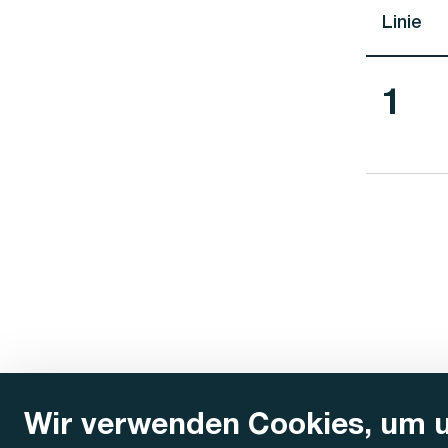
Linie
Lini
1
Wir verwenden Cookies, um 