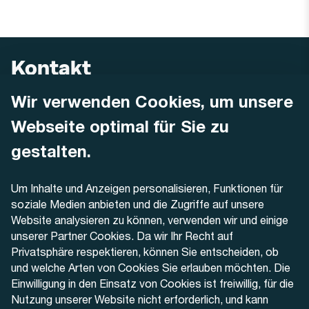
Kontakt
Wir verwenden Cookies, um unsere
AREMO
Busbetrieb Solothurn Grenchen und Umgebung AG
Webseite optimal für Sie zu
Dornacherstrasse 48
4500 Solothurn
gestalten.
Telefon
Um Inhalte und Anzeigen personalisieren, Funktionen für
+41 32 622 37 22
soziale Medien anbieten und die Zugriffe auf unsere
Website analysieren zu können, verwenden wir und einige
Kontaktformular
unserer Partner Cookies. Da wir Ihr Recht auf
Privatsphäre respektieren, können Sie entscheiden, ob
und welche Arten von Cookies Sie erlauben möchten. Die
Einwilligung in den Einsatz von Cookies ist freiwillig, für die
Nutzung unserer Website nicht erforderlich, und kann