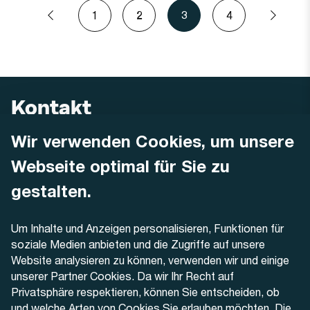
Seitennummerierung
1
2
3
4
Vorherige
Seite
Seite
Aktuelle
Seite
Nächs
Seite
Seite
Seite
Kontakt
Wir verwenden Cookies, um unsere
AREMO
Busbetrieb Solothurn Grenchen und Umgebung AG
Webseite optimal für Sie zu
Dornacherstrasse 48
4500 Solothurn
gestalten.
Telefon
Um Inhalte und Anzeigen personalisieren, Funktionen für
+41 32 622 37 22
soziale Medien anbieten und die Zugriffe auf unsere
Website analysieren zu können, verwenden wir und einige
Kontaktformular
unserer Partner Cookies. Da wir Ihr Recht auf
Privatsphäre respektieren, können Sie entscheiden, ob
und welche Arten von Cookies Sie erlauben möchten. Die