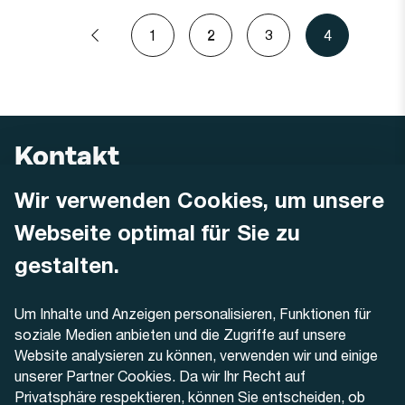
Seitennummerierung
1
2
3
4
Vorherige
Seite
Seite
Seite
Aktuelle
Seite
Seite
Kontakt
Wir verwenden Cookies, um unsere
AREMO
Busbetrieb Solothurn Grenchen und Umgebung AG
Webseite optimal für Sie zu
Dornacherstrasse 48
4500 Solothurn
gestalten.
Telefon
Um Inhalte und Anzeigen personalisieren, Funktionen für
+41 32 622 37 22
soziale Medien anbieten und die Zugriffe auf unsere
Website analysieren zu können, verwenden wir und einige
Kontaktformular
unserer Partner Cookies. Da wir Ihr Recht auf
Privatsphäre respektieren, können Sie entscheiden, ob