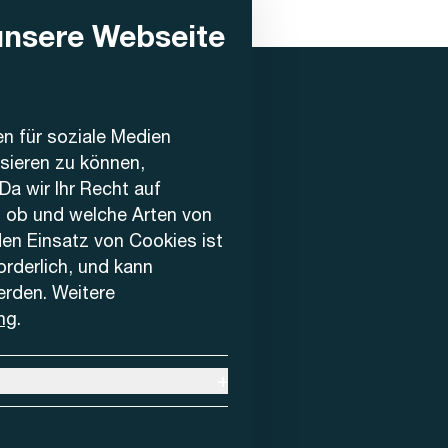
unsere Webseite
en für soziale Medien
ysieren zu können,
Da wir Ihr Recht auf
, ob und welche Arten von
den Einsatz von Cookies ist
forderlich, und kann
erden. Weitere
ng
.
+