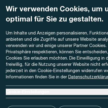
Wir verwenden Cookies, um 
optimal für Sie zu gestalten.
Kontakt
Um Inhalte und Anzeigen personalisieren, Funktion
anbieten und die Zugriffe auf unsere Website anal
AREMO
Busbetrieb Solothurn Grenchen und Umgebung AG
verwenden wir und einige unserer Partner Cookies. 
Dornacherstrasse 48
Privatsphäre respektieren, können Sie entscheiden
4500 Solothurn
Cookies Sie erlauben möchten. Die Einwilligung in 
freiwillig, für die Nutzung unserer Website nicht er
Telefon
jederzeit in den Cookie-Einstellungen widerrufen w
+41 32 622 37 22
Informationen finden Sie in der
Datenschutzerkläru
Kontaktformular
Ausklappen um Cookie-Einstellungen anzuzeigen
Cookie-Einstellungen