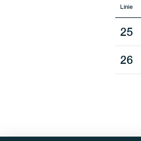
Linie
Lini
25
Lini
26