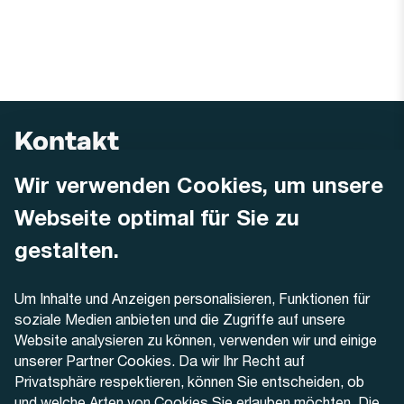
Kontakt
Wir verwenden Cookies, um unsere
AREMO
Busbetrieb Solothurn Grenchen und Umgebung AG
Webseite optimal für Sie zu
Dornacherstrasse 48
4500 Solothurn
gestalten.
Telefon
Um Inhalte und Anzeigen personalisieren, Funktionen für
+41 32 622 37 22
soziale Medien anbieten und die Zugriffe auf unsere
Website analysieren zu können, verwenden wir und einige
Kontaktformular
unserer Partner Cookies. Da wir Ihr Recht auf
Privatsphäre respektieren, können Sie entscheiden, ob
und welche Arten von Cookies Sie erlauben möchten. Die