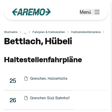
Zum Hauptinhalt springen
Menü
Menü öffnen
...
Startseite
Fahrplan & Haltestellen
Haltestellenfahrpläne
Haltestelle
Bettlach, Hübeli
Haltestellenfahrpläne
Grenchen, Holzerhütte
Linie
Richtung
Linie
25
Haltestellen-PDF herunterladen für
(Öffnet in einen neuen Tab oder Fenster)
Grenchen Süd, Bahnhof
Linie
26
Haltestellen-PDF herunterladen für
(Öffnet in einen neuen Tab oder Fenster)