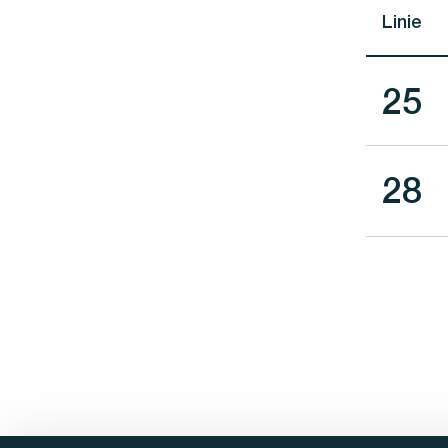
Linie
Lini
25
Lini
28