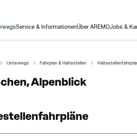
erwegs
Service & Informationen
Über AREMO
Jobs & Kar
Unterwegs
Fahrplan & Haltestellen
Haltestellenfahrplä
estelle
chen, Alpenblick
estellenfahrpläne