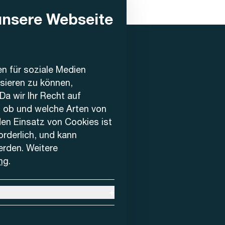
unsere Webseite
en für soziale Medien
ysieren zu können,
Da wir Ihr Recht auf
, ob und welche Arten von
den Einsatz von Cookies ist
forderlich, und kann
erden. Weitere
ng
.
+