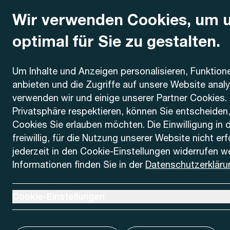
Wir verwenden Cookies, um 
optimal für Sie zu gestalten.
Kontakt
Um Inhalte und Anzeigen personalisieren, Funktion
anbieten und die Zugriffe auf unsere Website anal
AREMO
Busbetrieb Solothurn Grenchen und Umgebung AG
verwenden wir und einige unserer Partner Cookies. 
Dornacherstrasse 48
Privatsphäre respektieren, können Sie entscheiden
4500 Solothurn
Cookies Sie erlauben möchten. Die Einwilligung in 
freiwillig, für die Nutzung unserer Website nicht er
Telefon
jederzeit in den Cookie-Einstellungen widerrufen w
+41 32 622 37 22
Informationen finden Sie in der
Datenschutzerkläru
Kontaktformular
Ausklappen um Cookie-Einstellungen anzuzeigen
Cookie-Einstellungen