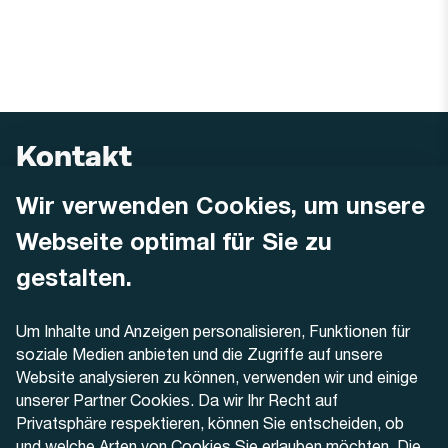
Kontakt
Wir verwenden Cookies, um unsere
AREMO
Busbetrieb Solothurn Grenchen und Umgebung AG
Webseite optimal für Sie zu
Dornacherstrasse 48
4500 Solothurn
gestalten.
Telefon
Um Inhalte und Anzeigen personalisieren, Funktionen für
+41 32 622 37 22
soziale Medien anbieten und die Zugriffe auf unsere
Website analysieren zu können, verwenden wir und einige
Kontaktformular
unserer Partner Cookies. Da wir Ihr Recht auf
Privatsphäre respektieren, können Sie entscheiden, ob
und welche Arten von Cookies Sie erlauben möchten. Die