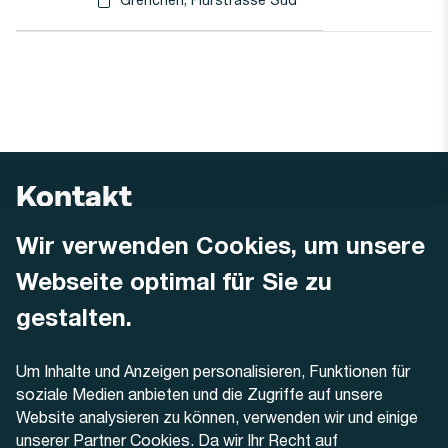
Haltestellen-PDF herunterladen für
(Öffnet in einen neuen Tab oder Fenster)
Kontakt
Wir verwenden Cookies, um unsere
AREMO
Busbetrieb Solothurn Grenchen und Umgebung AG
Webseite optimal für Sie zu
Dornacherstrasse 48
4500 Solothurn
gestalten.
Telefon
Um Inhalte und Anzeigen personalisieren, Funktionen für
+41 32 622 37 22
soziale Medien anbieten und die Zugriffe auf unsere
Website analysieren zu können, verwenden wir und einige
Kontaktformular
unserer Partner Cookies. Da wir Ihr Recht auf