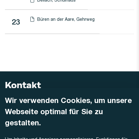
Haltestellen-PDF herunterladen für
(Öffnet in einen neuen Tab oder Fenster)
Büren an der Aare, Gehrweg
Linie
23
Haltestellen-PDF herunterladen für
(Öffnet in einen neuen Tab oder Fenster)
Kontakt
Wir verwenden Cookies, um unsere
AREMO
Busbetrieb Solothurn Grenchen und Umgebung AG
Webseite optimal für Sie zu
Dornacherstrasse 48
4500 Solothurn
gestalten.
Telefon