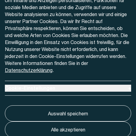
Um Inhalte und Anzeigen personalisieren, Funktionen für
+41 32 622 37 22
soziale Medien anbieten und die Zugriffe auf unsere
Website analysieren zu können, verwenden wir und einige
Kontaktformular
unserer Partner Cookies. Da wir Ihr Recht auf
Privatsphäre respektieren, können Sie entscheiden, ob
und welche Arten von Cookies Sie erlauben möchten. Die
Einwilligung in den Einsatz von Cookies ist freiwillig, für die
Nutzung unserer Website nicht erforderlich, und kann
Aktuell
jederzeit in den Cookie-Einstellungen widerrufen werden.
Weitere Informationen finden Sie in der
Datenschutzerklärung
.
Medien
Werben bei AREMO
Ausklappen um Cookie-Einstellungen anzuzeigen
Cookie-Einstellungen
+
Auswahl speichern
Alle akzeptieren
Cookie-Einstellungnen
Impressum
Datenschutz