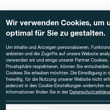
Wir verwenden Cookies, um 
optimal für Sie zu gestalten.
Kontakt
Um Inhalte und Anzeigen personalisieren, Funktion
anbieten und die Zugriffe auf unsere Website anal
AREMO
Busbetrieb Solothurn Grenchen und Umgebung AG
verwenden wir und einige unserer Partner Cookies. 
Dornacherstrasse 48
Privatsphäre respektieren, können Sie entscheiden
4500 Solothurn
Cookies Sie erlauben möchten. Die Einwilligung in 
freiwillig, für die Nutzung unserer Website nicht er
Telefon
jederzeit in den Cookie-Einstellungen widerrufen w
+41 32 622 37 22
Informationen finden Sie in der
Datenschutzerkläru
Kontaktformular
Ausklappen um Cookie-Einstellungen anzuzeigen
Cookie-Einstellungen