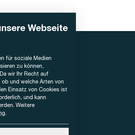
unsere Webseite
en für soziale Medien
ysieren zu können,
Da wir Ihr Recht auf
, ob und welche Arten von
den Einsatz von Cookies ist
forderlich, und kann
erden. Weitere
ng
.
+