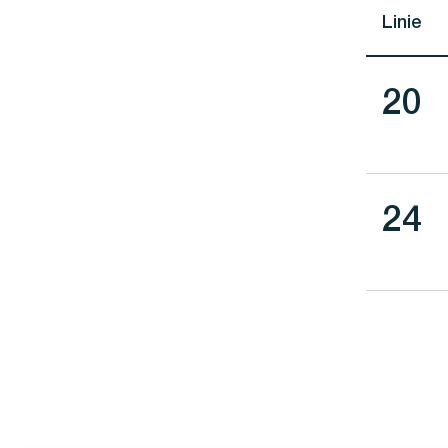
Linie
Lini
20
Lini
24