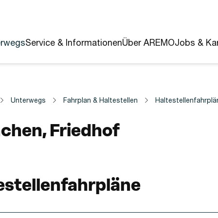
erwegs
Service & Informationen
Über AREMO
Jobs & Kar
Unterwegs
Fahrplan & Haltestellen
Haltestellenfahrplä
estelle
chen, Friedhof
estellenfahrpläne