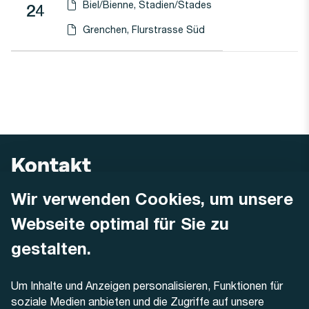
Biel/Bienne, Stadien/Stades
Linie
24
Haltestellen-PDF herunterladen für
(Öffnet in einen neuen Tab oder Fenster)
Grenchen, Flurstrasse Süd
Haltestellen-PDF herunterladen für
(Öffnet in einen neuen Tab oder Fenster)
Kontakt
Wir verwenden Cookies, um unsere
AREMO
Busbetrieb Solothurn Grenchen und Umgebung AG
Webseite optimal für Sie zu
Dornacherstrasse 48
4500 Solothurn
gestalten.
Telefon
Um Inhalte und Anzeigen personalisieren, Funktionen für
+41 32 622 37 22
soziale Medien anbieten und die Zugriffe auf unsere