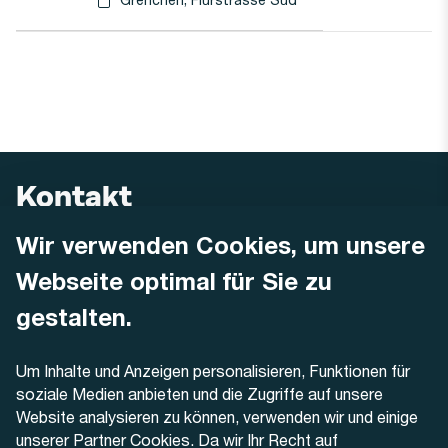
Haltestellen-PDF herunterladen für
(Öffnet in einen neuen Tab oder Fenster)
Kontakt
Wir verwenden Cookies, um unsere
AREMO
Busbetrieb Solothurn Grenchen und Umgebung AG
Webseite optimal für Sie zu
Dornacherstrasse 48
4500 Solothurn
gestalten.
Telefon
Um Inhalte und Anzeigen personalisieren, Funktionen für
+41 32 622 37 22
soziale Medien anbieten und die Zugriffe auf unsere
Website analysieren zu können, verwenden wir und einige
Kontaktformular
unserer Partner Cookies. Da wir Ihr Recht auf