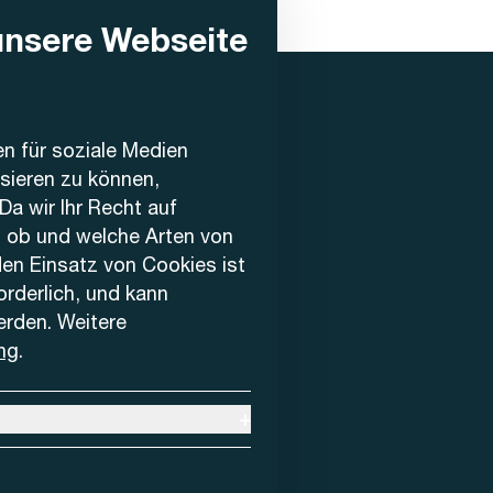
unsere Webseite
en für soziale Medien
ysieren zu können,
Da wir Ihr Recht auf
, ob und welche Arten von
den Einsatz von Cookies ist
forderlich, und kann
erden. Weitere
ng
.
+