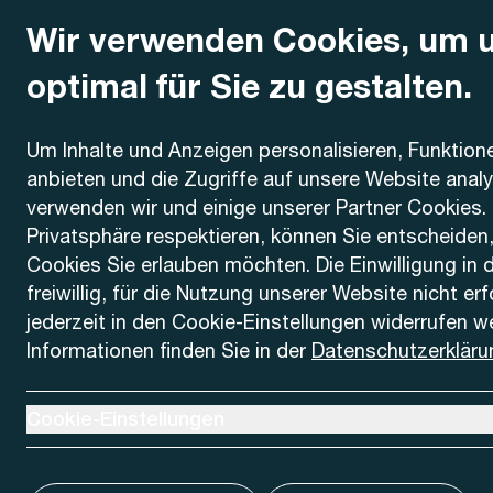
Wir verwenden Cookies, um 
optimal für Sie zu gestalten.
Kontakt
Um Inhalte und Anzeigen personalisieren, Funktion
anbieten und die Zugriffe auf unsere Website anal
AREMO
Busbetrieb Solothurn Grenchen und Umgebung AG
verwenden wir und einige unserer Partner Cookies. 
Dornacherstrasse 48
Privatsphäre respektieren, können Sie entscheiden
4500 Solothurn
Cookies Sie erlauben möchten. Die Einwilligung in 
freiwillig, für die Nutzung unserer Website nicht er
Telefon
jederzeit in den Cookie-Einstellungen widerrufen w
+41 32 622 37 22
Informationen finden Sie in der
Datenschutzerkläru
Kontaktformular
Ausklappen um Cookie-Einstellungen anzuzeigen
Cookie-Einstellungen