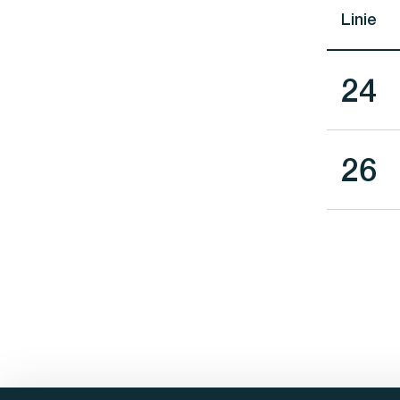
Linie
Lini
24
Lini
26