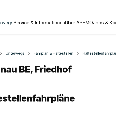
erwegs
Service & Informationen
Über AREMO
Jobs & Kar
Unterwegs
Fahrplan & Haltestellen
Haltestellenfahrplä
estelle
nau BE, Friedhof
estellenfahrpläne