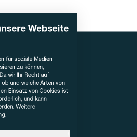
unsere Webseite
en für soziale Medien
ysieren zu können,
Da wir Ihr Recht auf
, ob und welche Arten von
den Einsatz von Cookies ist
forderlich, und kann
erden. Weitere
ng
.
+