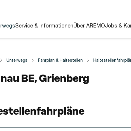
erwegs
Service & Informationen
Über AREMO
Jobs & Kar
Unterwegs
Fahrplan & Haltestellen
Haltestellenfahrplä
estelle
nau BE, Grienberg
estellenfahrpläne