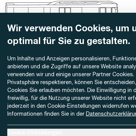
Wir verwenden Cookies, um 
optimal für Sie zu gestalten.
Kontakt
Um Inhalte und Anzeigen personalisieren, Funktion
anbieten und die Zugriffe auf unsere Website anal
AREMO
Busbetrieb Solothurn Grenchen und Umgebung AG
verwenden wir und einige unserer Partner Cookies. 
Dornacherstrasse 48
Privatsphäre respektieren, können Sie entscheiden
4500 Solothurn
Cookies Sie erlauben möchten. Die Einwilligung in 
freiwillig, für die Nutzung unserer Website nicht er
Telefon
jederzeit in den Cookie-Einstellungen widerrufen w
+41 32 622 37 22
Informationen finden Sie in der
Datenschutzerkläru
Kontaktformular
Ausklappen um Cookie-Einstellungen anzuzeigen
Cookie-Einstellungen