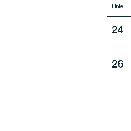
Linie
Lini
24
Lini
26