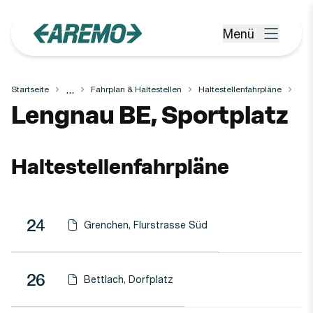
Zum Hauptinhalt springen
Menü
Menü öffnen
...
Startseite
Fahrplan & Haltestellen
Haltestellenfahrpläne
Haltestelle
Lengnau BE, Sportplatz
Haltestellenfahrpläne
Linie
Richtung
Linie
24
Grenchen, Flurstrasse Süd
Haltestellen-PDF herunterladen für
(Öffnet in einen neuen Tab oder Fenster)
Linie
26
Bettlach, Dorfplatz
Haltestellen-PDF herunterladen für
(Öffnet in einen neuen Tab oder Fenster)