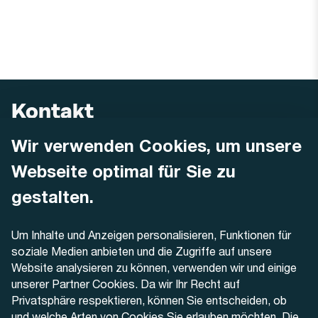
Kontakt
Wir verwenden Cookies, um unsere
AREMO
Busbetrieb Solothurn Grenchen und Umgebung AG
Webseite optimal für Sie zu
Dornacherstrasse 48
4500 Solothurn
gestalten.
Telefon
Um Inhalte und Anzeigen personalisieren, Funktionen für
+41 32 622 37 22
soziale Medien anbieten und die Zugriffe auf unsere
Website analysieren zu können, verwenden wir und einige
Kontaktformular
unserer Partner Cookies. Da wir Ihr Recht auf
Privatsphäre respektieren, können Sie entscheiden, ob
und welche Arten von Cookies Sie erlauben möchten. Die