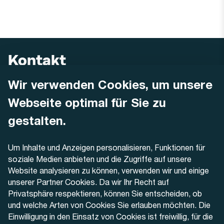
Kontakt
Wir verwenden Cookies, um unsere
AREMO
Busbetrieb Solothurn Grenchen und Umgebung AG
Webseite optimal für Sie zu
Dornacherstrasse 48
4500 Solothurn
gestalten.
Telefon
Um Inhalte und Anzeigen personalisieren, Funktionen für
+41 32 622 37 22
soziale Medien anbieten und die Zugriffe auf unsere
Website analysieren zu können, verwenden wir und einige
Kontaktformular
unserer Partner Cookies. Da wir Ihr Recht auf
Privatsphäre respektieren, können Sie entscheiden, ob
und welche Arten von Cookies Sie erlauben möchten. Die
Einwilligung in den Einsatz von Cookies ist freiwillig, für die