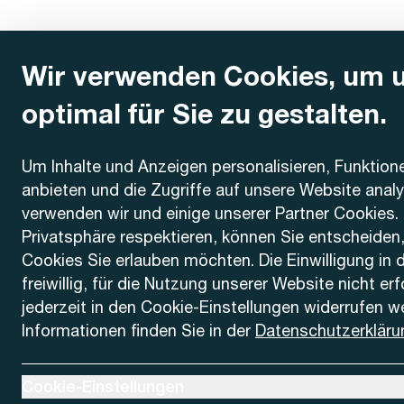
Wir verwenden Cookies, um 
optimal für Sie zu gestalten.
Kontakt
Um Inhalte und Anzeigen personalisieren, Funktion
anbieten und die Zugriffe auf unsere Website anal
AREMO
Busbetrieb Solothurn Grenchen und Umgebung AG
verwenden wir und einige unserer Partner Cookies. 
Dornacherstrasse 48
Privatsphäre respektieren, können Sie entscheiden
4500 Solothurn
Cookies Sie erlauben möchten. Die Einwilligung in 
freiwillig, für die Nutzung unserer Website nicht er
Telefon
jederzeit in den Cookie-Einstellungen widerrufen w
+41 32 622 37 22
Informationen finden Sie in der
Datenschutzerkläru
Kontaktformular
Ausklappen um Cookie-Einstellungen anzuzeigen
Cookie-Einstellungen