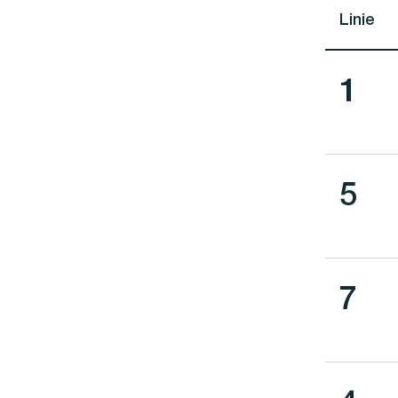
Linie
Lini
1
Lini
5
Lini
7