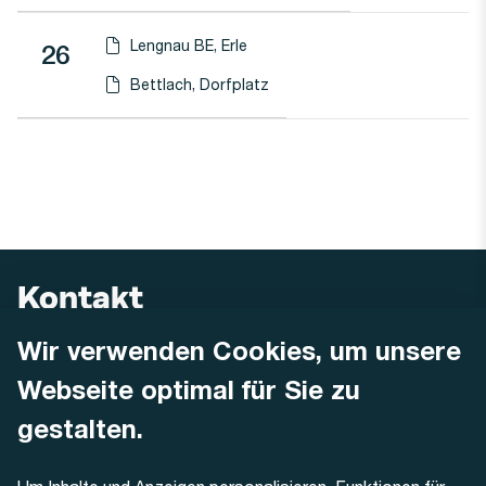
Lengnau BE, Erle
Linie
26
Haltestellen-PDF herunterladen für
(Öffnet in einen neuen Tab oder Fenster)
Bettlach, Dorfplatz
Haltestellen-PDF herunterladen für
(Öffnet in einen neuen Tab oder Fenster)
Kontakt
Wir verwenden Cookies, um unsere
AREMO
Busbetrieb Solothurn Grenchen und Umgebung AG
Webseite optimal für Sie zu
Dornacherstrasse 48
4500 Solothurn
gestalten.
Telefon