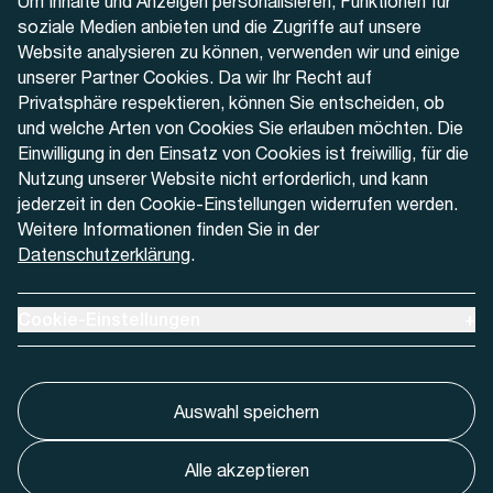
Um Inhalte und Anzeigen personalisieren, Funktionen für
+41 32 622 37 22
soziale Medien anbieten und die Zugriffe auf unsere
Website analysieren zu können, verwenden wir und einige
Kontaktformular
unserer Partner Cookies. Da wir Ihr Recht auf
Privatsphäre respektieren, können Sie entscheiden, ob
und welche Arten von Cookies Sie erlauben möchten. Die
Einwilligung in den Einsatz von Cookies ist freiwillig, für die
Nutzung unserer Website nicht erforderlich, und kann
Aktuell
jederzeit in den Cookie-Einstellungen widerrufen werden.
Weitere Informationen finden Sie in der
Datenschutzerklärung
.
Medien
Werben bei AREMO
Ausklappen um Cookie-Einstellungen anzuzeigen
Cookie-Einstellungen
+
Auswahl speichern
Alle akzeptieren
Cookie-Einstellungnen
Impressum
Datenschutz