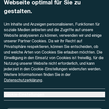
Webseite optimal für Sie zu
Dornacherstrasse 48
4500 Solothurn
gestalten.
Telefon
Um Inhalte und Anzeigen personalisieren, Funktionen für
+41 32 622 37 22
soziale Medien anbieten und die Zugriffe auf unsere
Website analysieren zu können, verwenden wir und einige
Kontaktformular
unserer Partner Cookies. Da wir Ihr Recht auf
Privatsphäre respektieren, können Sie entscheiden, ob
und welche Arten von Cookies Sie erlauben möchten. Die
Einwilligung in den Einsatz von Cookies ist freiwillig, für die
Nutzung unserer Website nicht erforderlich, und kann
Aktuell
jederzeit in den Cookie-Einstellungen widerrufen werden.
Weitere Informationen finden Sie in der
Datenschutzerklärung
.
Medien
Werben bei AREMO
Ausklappen um Cookie-Einstellungen anzuzeigen
Cookie-Einstellungen
+