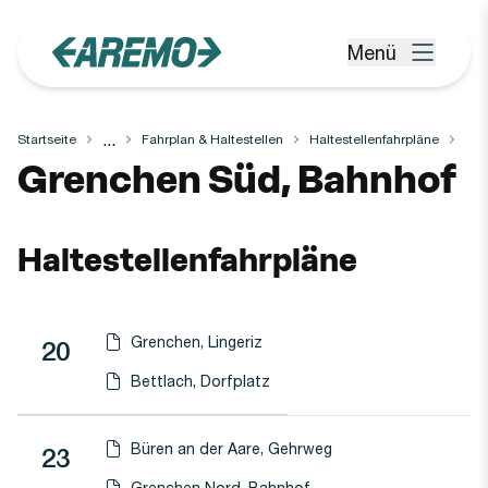
Zum Hauptinhalt springen
Menü
Menü öffnen
...
Startseite
Fahrplan & Haltestellen
Haltestellenfahrpläne
Haltestelle
Grenchen Süd, Bahnhof
Haltestellenfahrpläne
Grenchen, Lingeriz
Linie
Richtung
Linie
20
Haltestellen-PDF herunterladen für
(Öffnet in einen neuen Tab oder Fenster)
Bettlach, Dorfplatz
Haltestellen-PDF herunterladen für
(Öffnet in einen neuen Tab oder Fenster)
Büren an der Aare, Gehrweg
Linie
23
Haltestellen-PDF herunterladen für
(Öffnet in einen neuen Tab oder Fenster)
Grenchen Nord, Bahnhof