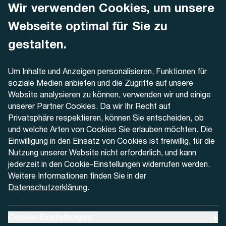
Wir verwenden Cookies, um unsere
AREMO
Busbetrieb Solothurn Grenchen und Umgebung AG
Webseite optimal für Sie zu
Dornacherstrasse 48
4500 Solothurn
gestalten.
Telefon
Um Inhalte und Anzeigen personalisieren, Funktionen für
+41 32 622 37 22
soziale Medien anbieten und die Zugriffe auf unsere
Website analysieren zu können, verwenden wir und einige
Kontaktformular
unserer Partner Cookies. Da wir Ihr Recht auf
Privatsphäre respektieren, können Sie entscheiden, ob
und welche Arten von Cookies Sie erlauben möchten. Die
Einwilligung in den Einsatz von Cookies ist freiwillig, für die
Nutzung unserer Website nicht erforderlich, und kann
Aktuell
jederzeit in den Cookie-Einstellungen widerrufen werden.
Weitere Informationen finden Sie in der
Datenschutzerklärung
.
Medien
Werben bei AREMO
Ausklappen um Cookie-Einstellungen anzuzeigen
Cookie-Einstellungen
+